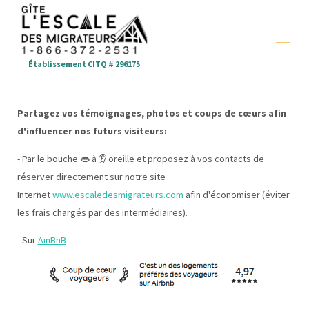
Établissement CITQ # 296175
Bed&Breakfast L'escale des migrateurs, Double
Occupancy Rooms + Breakfast included
Partagez vos témoignages, photos et coups de cœurs afin
Rooms
▾
d'influencer nos futurs visiteurs:
Your opinion is important
- Par le bouche 👄 à 👂 oreille et proposez à vos contacts de
réserver directement sur notre site
Internet
www.escaledesmigrateurs.com
afin d'économiser (éviter
les frais chargés par des intermédiaires).
- Sur
AinBnB